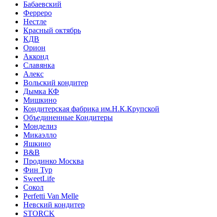
Бабаевский
Ферреро
Нестле
Красный октябрь
КДВ
Орион
Акконд
Славянка
Алекс
Вольский кондитер
Дымка КФ
Мишкино
Кондитерская фабрика им.Н.К.Крупской
Объединенные Кондитеры
Монделиз
Микаэлло
Яшкино
B&B
Продинко Москва
Фин Тур
SweetLife
Сокол
Perfetti Van Melle
Невский кондитер
STORCK