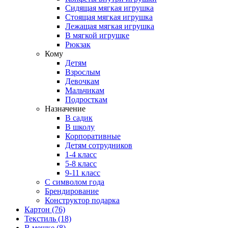
Сидящая мягкая игрушка
Стоящая мягкая игрушка
Лежащая мягкая игрушка
В мягкой игрушке
Рюкзак
Кому
Детям
Взрослым
Девочкам
Мальчикам
Подросткам
Назначение
В садик
В школу
Корпоративные
Детям сотрудников
1-4 класс
5-8 класс
9-11 класс
С символом года
Брендирование
Конструктор подарка
Картон
(76)
Текстиль
(18)
В мешке
(8)