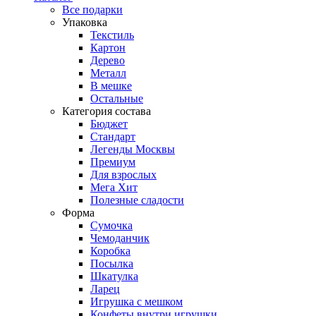
Все подарки
Упаковка
Текстиль
Картон
Дерево
Металл
В мешке
Остальные
Категория состава
Бюджет
Стандарт
Легенды Москвы
Премиум
Для взрослых
Мега Хит
Полезные сладости
Форма
Сумочка
Чемоданчик
Коробка
Посылка
Шкатулка
Ларец
Игрушка с мешком
Конфеты внутри игрушки