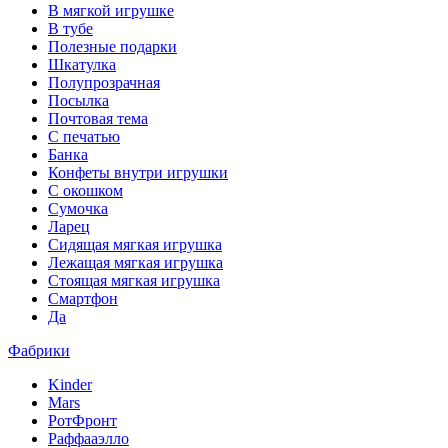
В мягкой игрушке
В тубе
Полезные подарки
Шкатулка
Полупрозрачная
Посылка
Почтовая тема
С печатью
Банка
Конфеты внутри игрушки
С окошком
Сумочка
Ларец
Сидящая мягкая игрушка
Лежащая мягкая игрушка
Стоящая мягкая игрушка
Смартфон
Да
Фабрики
Kinder
Mars
РотФронт
Раффaаэлло