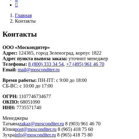
Главная
Контакты
Контакты
ООО «Москондитер»
Адрес:
124365, город Зеленоград, корпус 1822
Адрес пункта вывоза заказа:
уточнит менеджер
Телефоны:
8 (800) 333 34 54
,
+7 (495) 961 46 70
Email:
mail@mosconditer.ru
Время работы:
ПН-ПТ: с 9:00 до 18:00
СБ-ВС: с 10:00 до 17:00
ОГРН:
1107746734677
ОКПО:
68051090
ИНН:
7735571740
Менеджеры
Татьяна
zakaz@mosconditer.ru
8 (903) 961 46 70
Юлия
post@mosconditer.ru
8 (965) 418 75 60
Зухра
info@mosconditer.ru
8 (965) 418 75 80