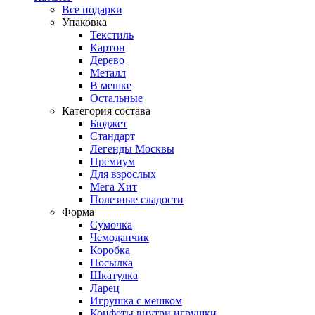
Все подарки
Упаковка
Текстиль
Картон
Дерево
Металл
В мешке
Остальные
Категория состава
Бюджет
Стандарт
Легенды Москвы
Премиум
Для взрослых
Мега Хит
Полезные сладости
Форма
Сумочка
Чемоданчик
Коробка
Посылка
Шкатулка
Ларец
Игрушка с мешком
Конфеты внутри игрушки