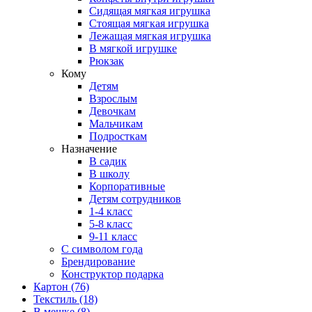
Сидящая мягкая игрушка
Стоящая мягкая игрушка
Лежащая мягкая игрушка
В мягкой игрушке
Рюкзак
Кому
Детям
Взрослым
Девочкам
Мальчикам
Подросткам
Назначение
В садик
В школу
Корпоративные
Детям сотрудников
1-4 класс
5-8 класс
9-11 класс
С символом года
Брендирование
Конструктор подарка
Картон
(76)
Текстиль
(18)
В мешке
(8)