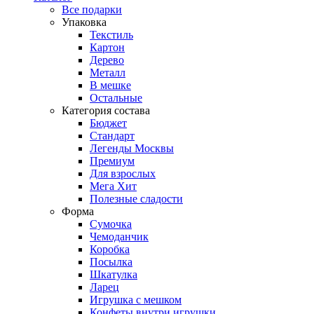
Все подарки
Упаковка
Текстиль
Картон
Дерево
Металл
В мешке
Остальные
Категория состава
Бюджет
Стандарт
Легенды Москвы
Премиум
Для взрослых
Мега Хит
Полезные сладости
Форма
Сумочка
Чемоданчик
Коробка
Посылка
Шкатулка
Ларец
Игрушка с мешком
Конфеты внутри игрушки