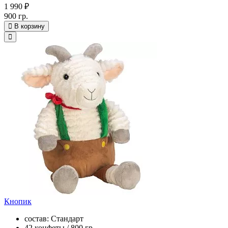
1 990 ₽
900 гр.
В корзину
Кнопик
состав: Стандарт
42 конфеты / 800 гр.