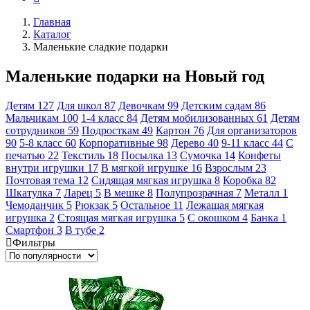
Главная
Каталог
Маленькие сладкие подарки
Маленькие подарки на Новый год
Детям
127
Для школ
87
Девочкам
99
Детским садам
86
Мальчикам
100
1-4 класс
84
Детям мобилизованных
61
Детям
сотрудников
59
Подросткам
49
Картон
76
Для организаторов
90
5-8 класс
60
Корпоративные
98
Дерево
40
9-11 класс
44
С
печатью
22
Текстиль
18
Посылка
13
Сумочка
14
Конфеты
внутри игрушки
17
В мягкой игрушке
16
Взрослым
23
Почтовая тема
12
Сидящая мягкая игрушка
8
Коробка
82
Шкатулка
7
Ларец
5
В мешке
8
Полупрозрачная
7
Металл
1
Чемоданчик
5
Рюкзак
5
Остальное
11
Лежащая мягкая
игрушка
2
Стоящая мягкая игрушка
5
С окошком
4
Банка
1
Смартфон
3
В тубе
2
Фильтры