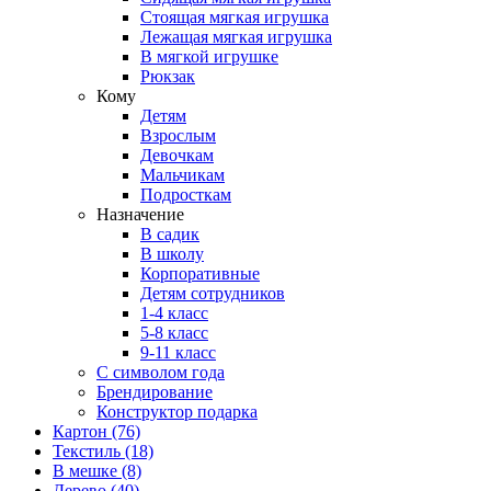
Стоящая мягкая игрушка
Лежащая мягкая игрушка
В мягкой игрушке
Рюкзак
Кому
Детям
Взрослым
Девочкам
Мальчикам
Подросткам
Назначение
В садик
В школу
Корпоративные
Детям сотрудников
1-4 класс
5-8 класс
9-11 класс
С символом года
Брендирование
Конструктор подарка
Картон
(76)
Текстиль
(18)
В мешке
(8)
Дерево
(40)