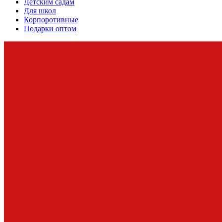
Детским садам
Для школ
Корпоротивные
Подарки оптом