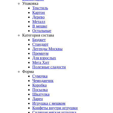
Упаковка
Текстиль
Картон
Дерево
Металл
В мешке
Остальные
Категория состава
Бюджет
Стандарт
Легенды Москвы
Премиум
Для взрослых
Мега Хит
Полезные сладости
Форма
Сумочка
Чемоданчик
Коробка
Посылка
Шкатулка
Ларец
Игрушка с мешком
Конфеты внутри игрушки
Сидящая мягкая игрушка