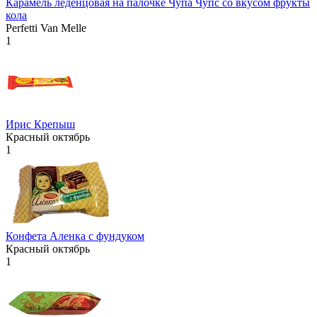
Карамель леденцовая на палочке Чупа Чупс со вкусом фрукты
кола
Perfetti Van Melle
1
Ирис Крепыш
Красный октябрь
1
Конфета Аленка с фундуком
Красный октябрь
1