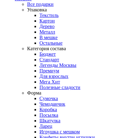
Все подарки
Упаковка
Текстиль
Картон
Дерево
Металл
В мешке
Остальные
Категория состава
Бюджет
Стандарт
Легенды Москвы
Премиум
Для взрослых
Мега Хит
Полезные сладости
Форма
Сумочка
Чемоданчик
Коробка
Посылка
Шкатулка
Ларец
Игрушка с мешком
Конфеты внутри игрушки