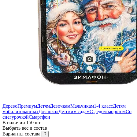
Дерево
Премиум
Детям
Девочкам
Мальчикам
1-4 класс
Детям
мобилизованных
Для школ
Детским садам
С дедом морозом
Со
снегурочкой
Смартфон
В наличии 150 шт.
Выбрать вес и состав
Варианты состава
?