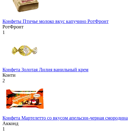
Конфеты Птичье молоко вкус капучино РотФронт
РотФронт
1
Конфета Золотая Лилия ванильный крем
Конти
2
Конфета Мартелетто со вкусом апельсин-черная смородина
Акконд
1