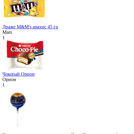
Драже M&M's арахис 45 гр
Mars
1
Чокопай Орион
Орион
1