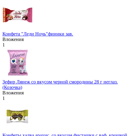
Конфета "Леди Ночь"финики зав.
Вложения
1
Зефир Лянеж со вкусом черной смородины 28 г неглаз.
(Козочка)
Вложения
1
Конфеты халва арахис. со вкусом фисташки с ваф. крошкой