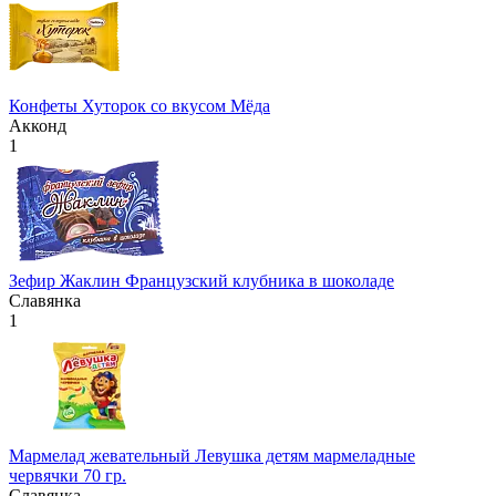
Конфеты Хуторок со вкусом Мёда
Акконд
1
Зефир Жаклин Французский клубника в шоколаде
Славянка
1
Мармелад жевательный Левушка детям мармеладные
червячки 70 гр.
Славянка