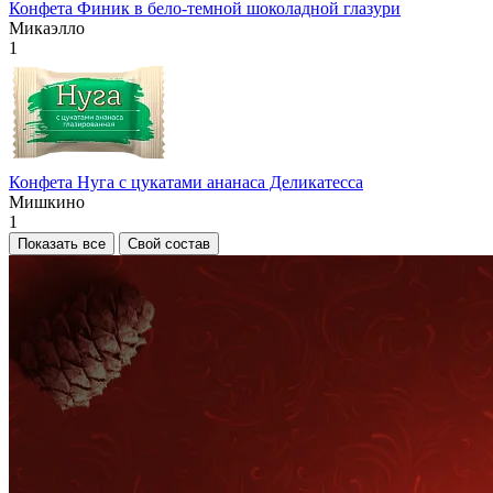
Конфета Финик в бело-темной шоколадной глазури
Микаэлло
1
Конфета Нуга с цукатами ананаса Деликатесса
Мишкино
1
Показать все
Свой состав