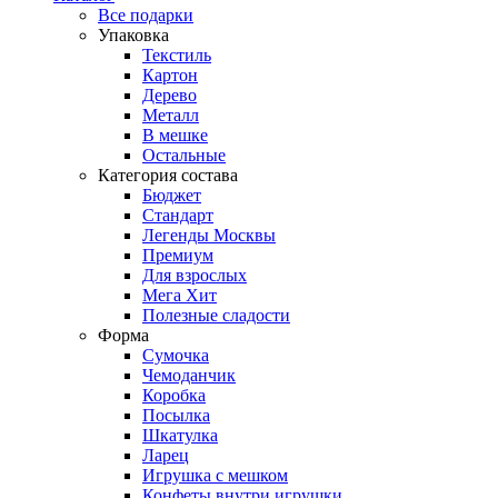
Все подарки
Упаковка
Текстиль
Картон
Дерево
Металл
В мешке
Остальные
Категория состава
Бюджет
Стандарт
Легенды Москвы
Премиум
Для взрослых
Мега Хит
Полезные сладости
Форма
Сумочка
Чемоданчик
Коробка
Посылка
Шкатулка
Ларец
Игрушка с мешком
Конфеты внутри игрушки