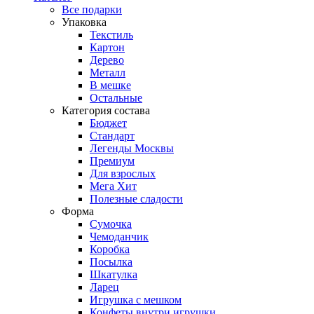
Все подарки
Упаковка
Текстиль
Картон
Дерево
Металл
В мешке
Остальные
Категория состава
Бюджет
Стандарт
Легенды Москвы
Премиум
Для взрослых
Мега Хит
Полезные сладости
Форма
Сумочка
Чемоданчик
Коробка
Посылка
Шкатулка
Ларец
Игрушка с мешком
Конфеты внутри игрушки