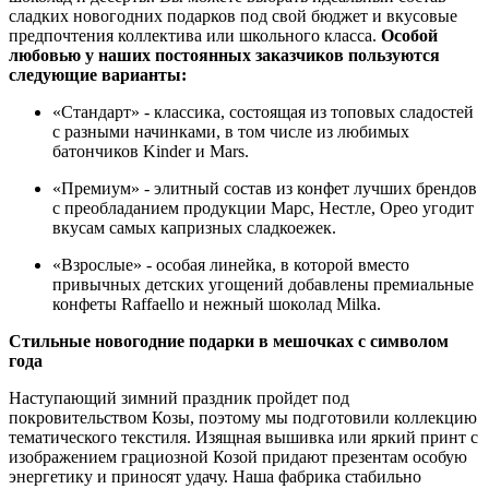
сладких новогодних подарков под свой бюджет и вкусовые
предпочтения коллектива или школьного класса.
Особой
любовью у наших постоянных заказчиков пользуются
следующие варианты:
«Стандарт» - классика, состоящая из топовых сладостей
с разными начинками, в том числе из любимых
батончиков Kinder и Mars.
«Премиум» - элитный состав из конфет лучших брендов
с преобладанием продукции Марс, Нестле, Орео угодит
вкусам самых капризных сладкоежек.
«Взрослые» - особая линейка, в которой вместо
привычных детских угощений добавлены премиальные
конфеты Raffaello и нежный шоколад Milka.
Стильные новогодние подарки в мешочках с символом
года
Наступающий зимний праздник пройдет под
покровительством Козы, поэтому мы подготовили коллекцию
тематического текстиля. Изящная вышивка или яркий принт с
изображением грациозной Козой придают презентам особую
энергетику и приносят удачу. Наша фабрика стабильно