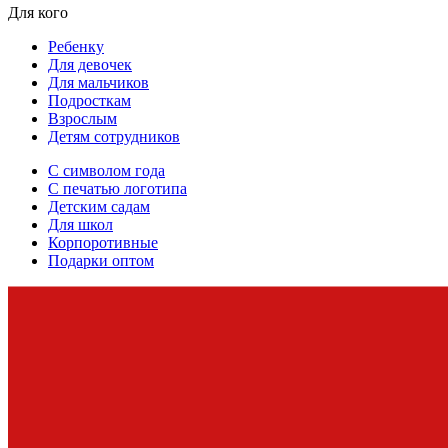
Для кого
Ребенку
Для девочек
Для мальчиков
Подросткам
Взрослым
Детям сотрудников
С символом года
С печатью логотипа
Детским садам
Для школ
Корпоротивные
Подарки оптом