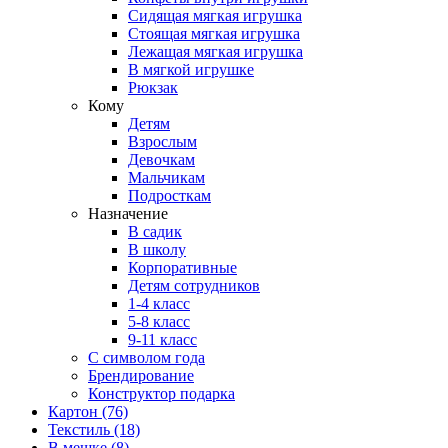
Сидящая мягкая игрушка
Стоящая мягкая игрушка
Лежащая мягкая игрушка
В мягкой игрушке
Рюкзак
Кому
Детям
Взрослым
Девочкам
Мальчикам
Подросткам
Назначение
В садик
В школу
Корпоративные
Детям сотрудников
1-4 класс
5-8 класс
9-11 класс
С символом года
Брендирование
Конструктор подарка
Картон
(76)
Текстиль
(18)
В мешке
(8)