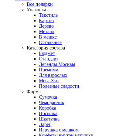
Все подарки
Упаковка
Текстиль
Картон
Дерево
Металл
В мешке
Остальные
Категория состава
Бюджет
Стандарт
Легенды Москвы
Премиум
Для взрослых
Мега Хит
Полезные сладости
Форма
Сумочка
Чемоданчик
Коробка
Посылка
Шкатулка
Ларец
Игрушка с мешком
Конфеты внутри игрушки