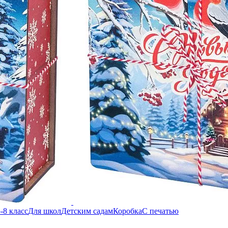
-8 класс
Для школ
Детским садам
Коробка
С печатью