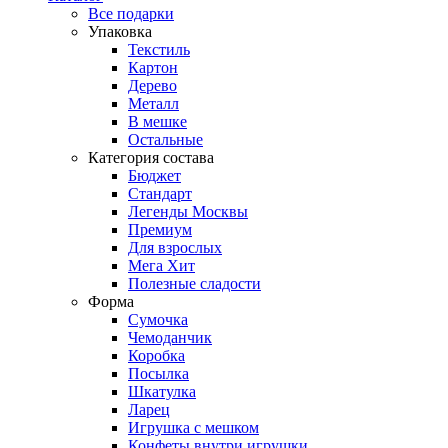
Все подарки
Упаковка
Текстиль
Картон
Дерево
Металл
В мешке
Остальные
Категория состава
Бюджет
Стандарт
Легенды Москвы
Премиум
Для взрослых
Мега Хит
Полезные сладости
Форма
Сумочка
Чемоданчик
Коробка
Посылка
Шкатулка
Ларец
Игрушка с мешком
Конфеты внутри игрушки