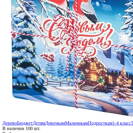
Дерево
Бюджет
Детям
Девочкам
Мальчикам
Подросткам
1-4 класс
5
В наличии 100 шт.