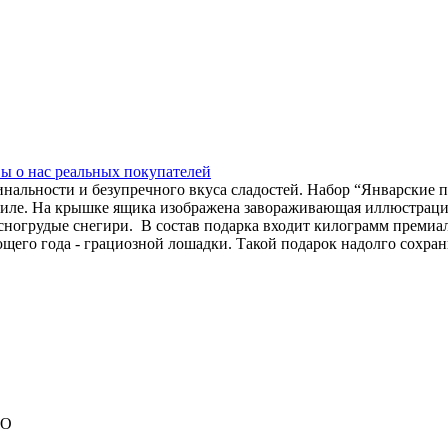
ы о нас
реальных покупателей
инальности и безупречного вкуса сладостей. Набор “Январские 
тиле. На крышке ящика изображена завораживающая иллюстраци
асногрудые снегири. В состав подарка входит килограмм преми
щего года - грациозной лошадки. Такой подарок надолго сохран
МО