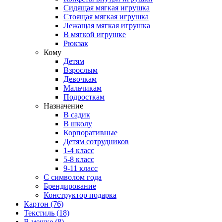
Сидящая мягкая игрушка
Стоящая мягкая игрушка
Лежащая мягкая игрушка
В мягкой игрушке
Рюкзак
Кому
Детям
Взрослым
Девочкам
Мальчикам
Подросткам
Назначение
В садик
В школу
Корпоративные
Детям сотрудников
1-4 класс
5-8 класс
9-11 класс
С символом года
Брендирование
Конструктор подарка
Картон
(76)
Текстиль
(18)
В мешке
(8)