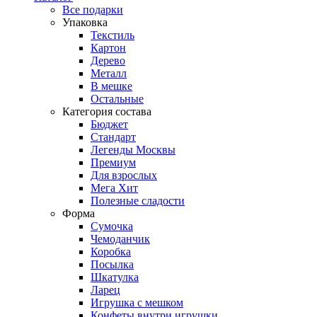
Все подарки
Упаковка
Текстиль
Картон
Дерево
Металл
В мешке
Остальные
Категория состава
Бюджет
Стандарт
Легенды Москвы
Премиум
Для взрослых
Мега Хит
Полезные сладости
Форма
Сумочка
Чемоданчик
Коробка
Посылка
Шкатулка
Ларец
Игрушка с мешком
Конфеты внутри игрушки