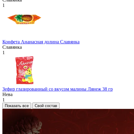
1
Конфета Ананасная долина Славянка
Славянка
1
Зефир глазированный со вкусом малины Лянеж 38 гр
Нева
1
Показать все
Свой состав