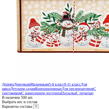
Дерево
Девочкам
Мальчикам
5-8 класс
9-11 класс
Для
школ
Детским садам
Корпоративные
Для организаторов
С
снеговиком
С нанесением логотипа
Посылка
С печатью
В наличии 500 шт.
Выбрать вес и состав
Варианты состава
?