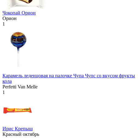
Чокопай Орион
Орион
1
Карамель леденцовая на палочке Чупа Чупс со вкусом фрукты
кола
Perfetti Van Melle
1
Ирис Крепыш
Красный октябрь