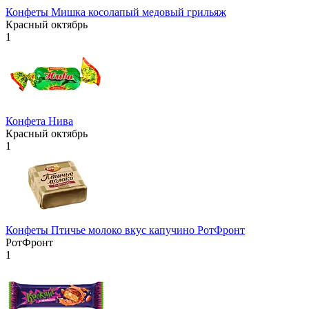
Конфеты Мишка косолапый медовый грильяж
Красный октябрь
1
Конфета Нива
Красный октябрь
1
Конфеты Птичье молоко вкус капучино РотФронт
РотФронт
1