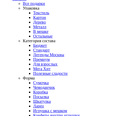
Все подарки
Упаковка
Текстиль
Картон
Дерево
Металл
В мешке
Остальные
Категория состава
Бюджет
Стандарт
Легенды Москвы
Премиум
Для взрослых
Мега Хит
Полезные сладости
Форма
Сумочка
Чемоданчик
Коробка
Посылка
Шкатулка
Ларец
Игрушка с мешком
Конфеты внутри игрушки