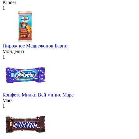
Kinder
1
Пирожное Медвежонок Барни
Монделиз
1
Конфета Милки Вей минис Марс
Mars
1