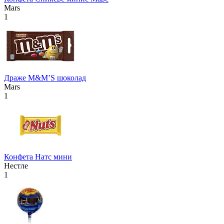
Mars
1
Драже М&М’S шоколад
Mars
1
Конфета Натс мини
Нестле
1