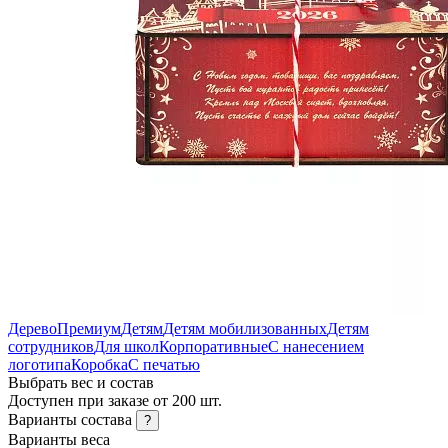
Дерево
Премиум
Детям
Детям мобилизованных
Детям
сотрудников
Для школ
Корпоративные
С нанесением
логотипа
Коробка
С печатью
Выбрать вес и состав
Доступен при заказе от 200 шт.
Варианты состава
?
Варианты веса