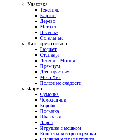
Упаковка
Текстиль
Картон
Дерево
Металл
В мешке
Остальные
Категория состава
Бюджет
Стандарт
Легенды Москвы
Премиум
Для взрослых
Мега Хит
Полезные сладости
Форма
Сумочка
Чемоданчик
Коробка
Посылка
Шкатулка
Ларец
Игрушка с мешком
Конфеты внутри игрушки
Сидящая мягкая игрушка