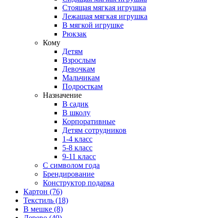
Стоящая мягкая игрушка
Лежащая мягкая игрушка
В мягкой игрушке
Рюкзак
Кому
Детям
Взрослым
Девочкам
Мальчикам
Подросткам
Назначение
В садик
В школу
Корпоративные
Детям сотрудников
1-4 класс
5-8 класс
9-11 класс
С символом года
Брендирование
Конструктор подарка
Картон
(76)
Текстиль
(18)
В мешке
(8)
Дерево
(40)