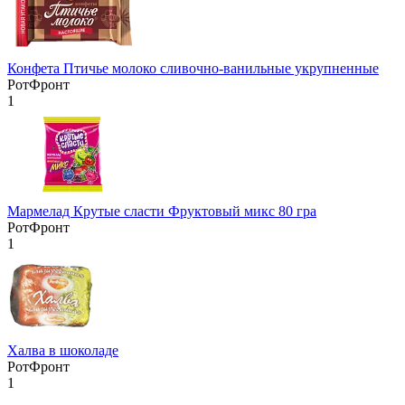
Конфета Птичье молоко сливочно-ванильные укрупненные
РотФронт
1
Мармелад Крутые сласти Фруктовый микс 80 гра
РотФронт
1
Халва в шоколаде
РотФронт
1