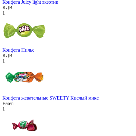
Конфета Juicy light экзотик
КДВ
1
Конфета Нильс
КДВ
1
Конфета жевательные SWEETY Кислый микс
Essen
1