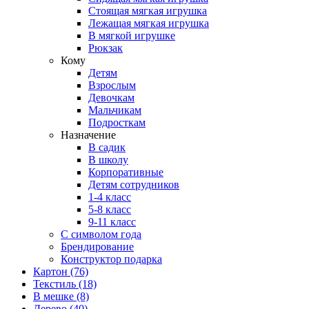
Стоящая мягкая игрушка
Лежащая мягкая игрушка
В мягкой игрушке
Рюкзак
Кому
Детям
Взрослым
Девочкам
Мальчикам
Подросткам
Назначение
В садик
В школу
Корпоративные
Детям сотрудников
1-4 класс
5-8 класс
9-11 класс
С символом года
Брендирование
Конструктор подарка
Картон
(76)
Текстиль
(18)
В мешке
(8)
Дерево
(40)