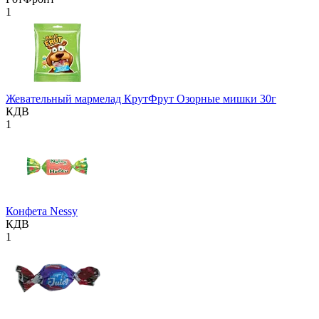
1
Жевательный мармелад КрутФрут Озорные мишки 30г
КДВ
1
Конфета Nessy
КДВ
1