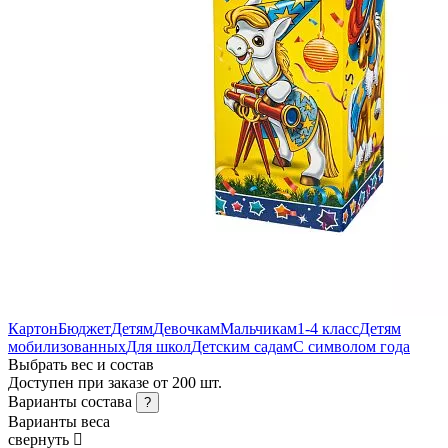
Картон
Бюджет
Детям
Девочкам
Мальчикам
1-4 класс
Детям
мобилизованных
Для школ
Детским садам
С символом года
Выбрать вес и состав
Доступен при заказе от 200 шт.
Варианты состава
?
Варианты веса
свернуть