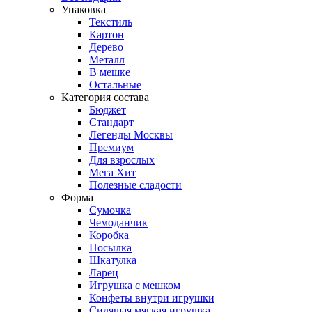
Упаковка
Текстиль
Картон
Дерево
Металл
В мешке
Остальные
Категория состава
Бюджет
Стандарт
Легенды Москвы
Премиум
Для взрослых
Мега Хит
Полезные сладости
Форма
Сумочка
Чемоданчик
Коробка
Посылка
Шкатулка
Ларец
Игрушка с мешком
Конфеты внутри игрушки
Сидящая мягкая игрушка