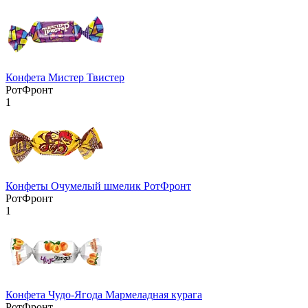
Конфета Мистер Твистер
РотФронт
1
Конфеты Очумелый шмелик РотФронт
РотФронт
1
Конфета Чудо-Ягода Мармеладная курага
РотФронт