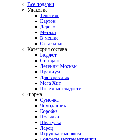
Все подарки
Упаковка
Текстиль
Картон
Дерево
Металл
В мешке
Остальные
Категория состава
Бюджет
Стандарт
Легенды Москвы
Премиум
Для взрослых
Мега Хит
Полезные сладости
Форма
Сумочка
Чемоданчик
Коробка
Посылка
Шкатулка
Ларец
Игрушка с мешком
Конфеты внутри игрушки