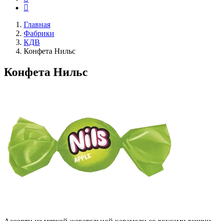
Главная
Фабрики
КДВ
Конфета Нильс
Конфета Нильс