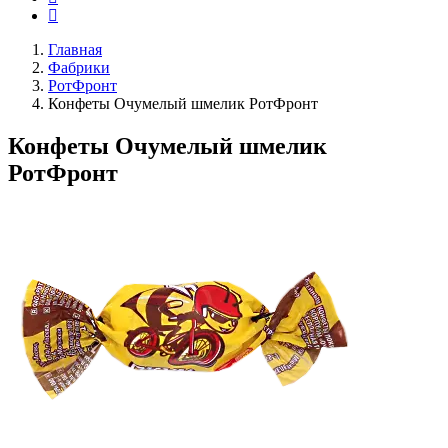
Главная
Фабрики
РотФронт
Конфеты Очумелый шмелик РотФронт
Конфеты Очумелый шмелик
РотФронт