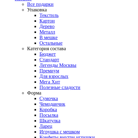
Все подарки
Упаковка
Текстиль
Картон
Дерево
Металл
В мешке
Остальные
Категория состава
Бюджет
Стандарт
Легенды Москвы
Премиум
Для взрослых
Мега Хит
Полезные сладости
Форма
Сумочка
Чемоданчик
Коробка
Посылка
Шкатулка
Ларец
Игрушка с мешком
Конфеты внутри игрушки