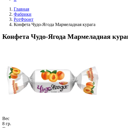
Главная
Фабрики
РотФронт
Конфета Чудо-Ягода Мармеладная курага
Конфета Чудо-Ягода Мармеладная кура
Вес
8 гр.