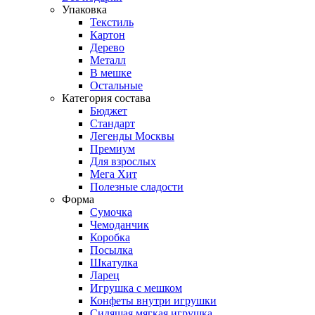
Упаковка
Текстиль
Картон
Дерево
Металл
В мешке
Остальные
Категория состава
Бюджет
Стандарт
Легенды Москвы
Премиум
Для взрослых
Мега Хит
Полезные сладости
Форма
Сумочка
Чемоданчик
Коробка
Посылка
Шкатулка
Ларец
Игрушка с мешком
Конфеты внутри игрушки
Сидящая мягкая игрушка