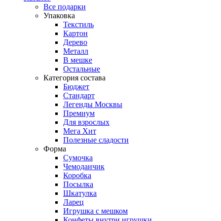
Все подарки
Упаковка
Текстиль
Картон
Дерево
Металл
В мешке
Остальные
Категория состава
Бюджет
Стандарт
Легенды Москвы
Премиум
Для взрослых
Мега Хит
Полезные сладости
Форма
Сумочка
Чемоданчик
Коробка
Посылка
Шкатулка
Ларец
Игрушка с мешком
Конфеты внутри игрушки