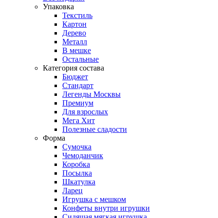
Упаковка
Текстиль
Картон
Дерево
Металл
В мешке
Остальные
Категория состава
Бюджет
Стандарт
Легенды Москвы
Премиум
Для взрослых
Мега Хит
Полезные сладости
Форма
Сумочка
Чемоданчик
Коробка
Посылка
Шкатулка
Ларец
Игрушка с мешком
Конфеты внутри игрушки
Сидящая мягкая игрушка