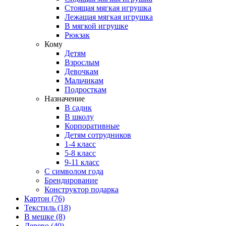
Стоящая мягкая игрушка
Лежащая мягкая игрушка
В мягкой игрушке
Рюкзак
Кому
Детям
Взрослым
Девочкам
Мальчикам
Подросткам
Назначение
В садик
В школу
Корпоративные
Детям сотрудников
1-4 класс
5-8 класс
9-11 класс
С символом года
Брендирование
Конструктор подарка
Картон
(76)
Текстиль
(18)
В мешке
(8)
Дерево
(40)