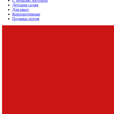
С печатью логотипа
Детским садам
Для школ
Корпоротивные
Подарки оптом