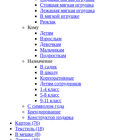
Стоящая мягкая игрушка
Лежащая мягкая игрушка
В мягкой игрушке
Рюкзак
Кому
Детям
Взрослым
Девочкам
Мальчикам
Подросткам
Назначение
В садик
В школу
Корпоративные
Детям сотрудников
1-4 класс
5-8 класс
9-11 класс
С символом года
Брендирование
Конструктор подарка
Картон
(76)
Текстиль
(18)
В мешке
(8)
Дерево
(40)