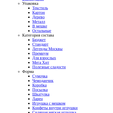
Упаковка
Текстиль
Картон
Дерево
Металл
В мешке
Остальные
Категория состава
Бюджет
Стандарт
Легенды Москвы
Премиум
Для взрослых
Мега Хит
Полезные сладости
Форма
Сумочка
Чемоданчик
Коробка
Посылка
Шкатулка
Ларец
Игрушка с мешком
Конфеты внутри игрушки
Сидящая мягкая игрушка