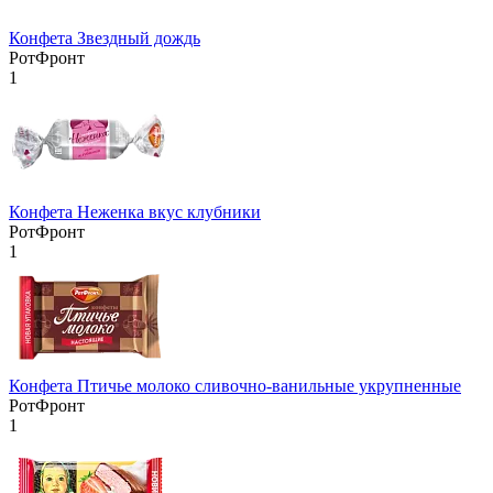
Конфета Звездный дождь
РотФронт
1
Конфета Неженка вкус клубники
РотФронт
1
Конфета Птичье молоко сливочно-ванильные укрупненные
РотФронт
1