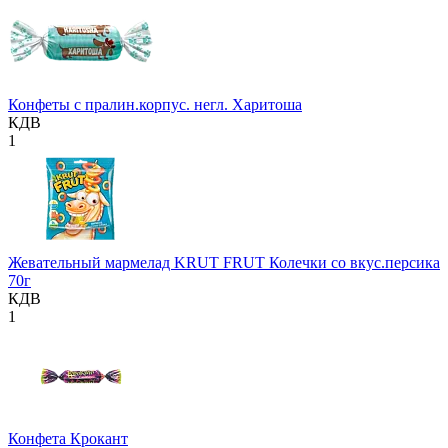
Конфеты с пралин.корпус. негл. Харитоша
КДВ
1
Жевательный мармелад KRUT FRUT Колечки со вкус.персика
70г
КДВ
1
Конфета Крокант