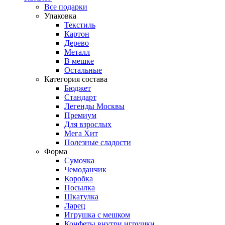
Все подарки
Упаковка
Текстиль
Картон
Дерево
Металл
В мешке
Остальные
Категория состава
Бюджет
Стандарт
Легенды Москвы
Премиум
Для взрослых
Мега Хит
Полезные сладости
Форма
Сумочка
Чемоданчик
Коробка
Посылка
Шкатулка
Ларец
Игрушка с мешком
Конфеты внутри игрушки