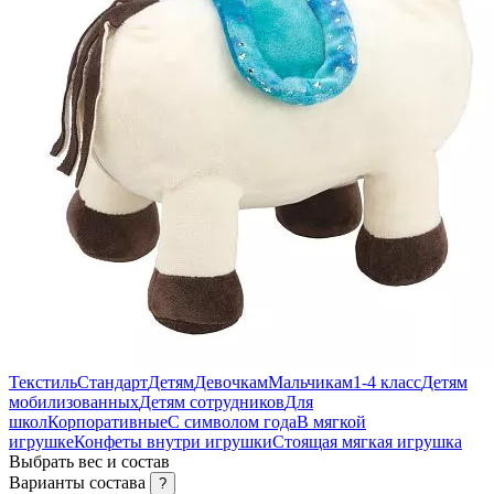
Текстиль
Стандарт
Детям
Девочкам
Мальчикам
1-4 класс
Детям
мобилизованных
Детям сотрудников
Для
школ
Корпоративные
С символом года
В мягкой
игрушке
Конфеты внутри игрушки
Стоящая мягкая игрушка
Выбрать вес и состав
Варианты состава
?