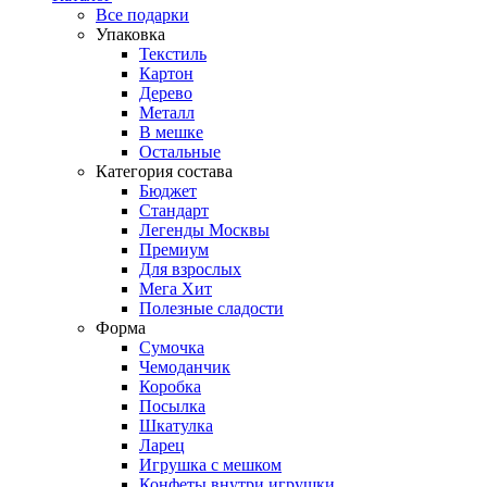
Все подарки
Упаковка
Текстиль
Картон
Дерево
Металл
В мешке
Остальные
Категория состава
Бюджет
Стандарт
Легенды Москвы
Премиум
Для взрослых
Мега Хит
Полезные сладости
Форма
Сумочка
Чемоданчик
Коробка
Посылка
Шкатулка
Ларец
Игрушка с мешком
Конфеты внутри игрушки