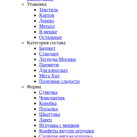
Упаковка
Текстиль
Картон
Дерево
Металл
В мешке
Остальные
Категория состава
Бюджет
Стандарт
Легенды Москвы
Премиум
Для взрослых
Мега Хит
Полезные сладости
Форма
Сумочка
Чемоданчик
Коробка
Посылка
Шкатулка
Ларец
Игрушка с мешком
Конфеты внутри игрушки
Сидящая мягкая игрушка