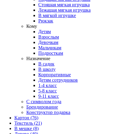
Стоящая мягкая игрушка
Лежащая мягкая игрушка
В мягкой игрушке
Рюкзак
Кому
Детям
Взрослым
Девочкам
Мальчикам
Подросткам
Назначение
В садик
В школу
Корпоративные
Детям сотрудников
1-4 класс
5-8 класс
9-11 класс
С символом года
Брендирование
Конструктор подарка
Картон
(76)
Текстиль
(21)
В мешке
(8)
Дерево
(40)