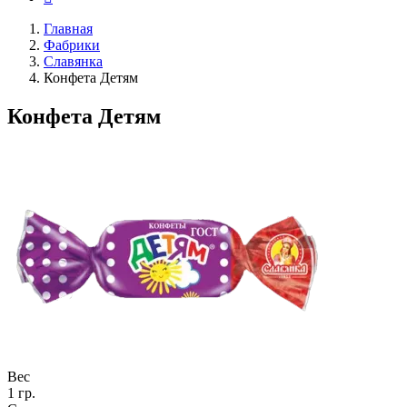
Главная
Фабрики
Славянка
Конфета Детям
Конфета Детям
Вес
1 гр.