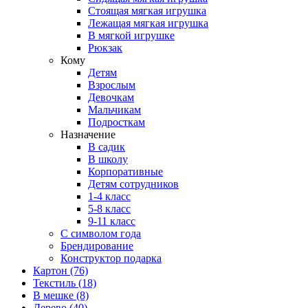
Стоящая мягкая игрушка
Лежащая мягкая игрушка
В мягкой игрушке
Рюкзак
Кому
Детям
Взрослым
Девочкам
Мальчикам
Подросткам
Назначение
В садик
В школу
Корпоративные
Детям сотрудников
1-4 класс
5-8 класс
9-11 класс
С символом года
Брендирование
Конструктор подарка
Картон
(76)
Текстиль
(18)
В мешке
(8)
Дерево
(40)