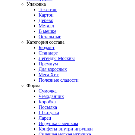
Упаковка
Текстиль
Картон
Дерево
Металл
В мешке
Остальные
Категория состава
Бюджет
Стандарт
Легенды Москвы
Премиум
Для взрослых
Мега Хит
Полезные сладости
Форма
Сумочка
Чемоданчик
Коробка
Посылка
Шкатулка
Ларец
Игрушка с мешком
Конфеты внутри игрушки
Сидящая мягкая игрушка