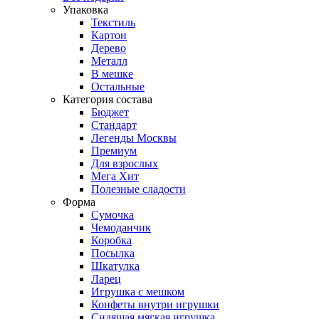
Упаковка
Текстиль
Картон
Дерево
Металл
В мешке
Остальные
Категория состава
Бюджет
Стандарт
Легенды Москвы
Премиум
Для взрослых
Мега Хит
Полезные сладости
Форма
Сумочка
Чемоданчик
Коробка
Посылка
Шкатулка
Ларец
Игрушка с мешком
Конфеты внутри игрушки
Сидящая мягкая игрушка