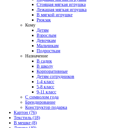
Стоящая мягкая игрушка
Лежащая мягкая игрушка
В мягкой игрушке
Рюкзак
Кому
Детям
Взрослым
Девочкам
Мальчикам
Подросткам
Назначение
В садик
В школу
Корпоративные
Детям сотрудников
1-4 класс
5-8 класс
9-11 класс
С символом года
Брендирование
Конструктор подарка
Картон
(76)
Текстиль
(18)
В мешке
(8)
Дерево
(40)