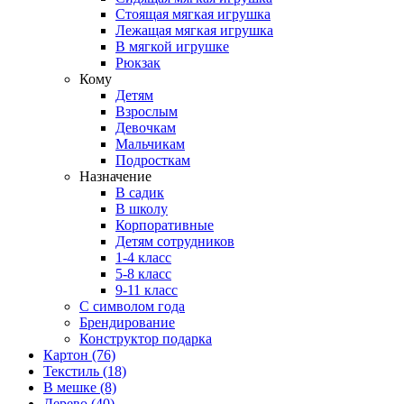
Стоящая мягкая игрушка
Лежащая мягкая игрушка
В мягкой игрушке
Рюкзак
Кому
Детям
Взрослым
Девочкам
Мальчикам
Подросткам
Назначение
В садик
В школу
Корпоративные
Детям сотрудников
1-4 класс
5-8 класс
9-11 класс
С символом года
Брендирование
Конструктор подарка
Картон
(76)
Текстиль
(18)
В мешке
(8)
Дерево
(40)