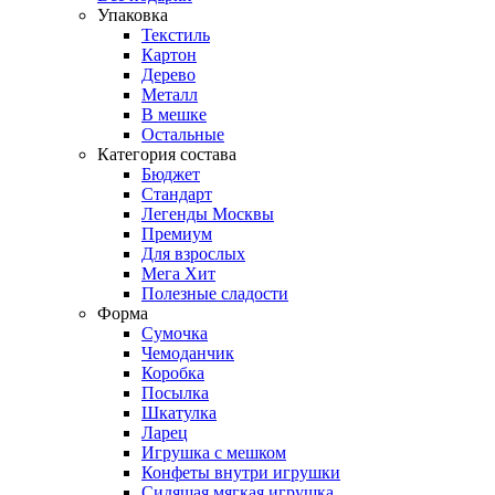
Упаковка
Текстиль
Картон
Дерево
Металл
В мешке
Остальные
Категория состава
Бюджет
Стандарт
Легенды Москвы
Премиум
Для взрослых
Мега Хит
Полезные сладости
Форма
Сумочка
Чемоданчик
Коробка
Посылка
Шкатулка
Ларец
Игрушка с мешком
Конфеты внутри игрушки
Сидящая мягкая игрушка