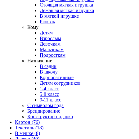
Стоящая мягкая игрушка
Лежащая мягкая игрушка
В мягкой игрушке
Рюкзак
Кому
Детям
Взрослым
Девочкам
Мальчикам
Подросткам
Назначение
В садик
В школу
Корпоративные
Детям сотрудников
1-4 класс
5-8 класс
9-11 класс
С символом года
Брендирование
Конструктор подарка
Картон
(76)
Текстиль
(18)
В мешке
(8)
Дерево
(40)