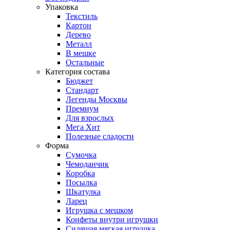
Упаковка
Текстиль
Картон
Дерево
Металл
В мешке
Остальные
Категория состава
Бюджет
Стандарт
Легенды Москвы
Премиум
Для взрослых
Мега Хит
Полезные сладости
Форма
Сумочка
Чемоданчик
Коробка
Посылка
Шкатулка
Ларец
Игрушка с мешком
Конфеты внутри игрушки
Сидящая мягкая игрушка