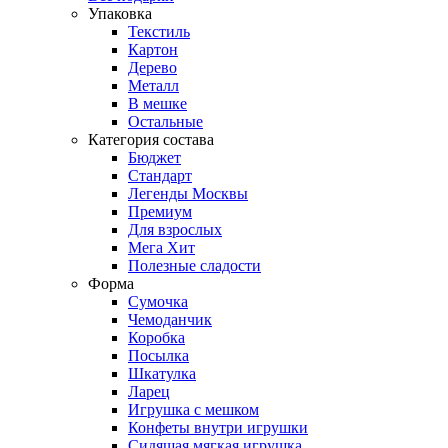
Упаковка
Текстиль
Картон
Дерево
Металл
В мешке
Остальные
Категория состава
Бюджет
Стандарт
Легенды Москвы
Премиум
Для взрослых
Мега Хит
Полезные сладости
Форма
Сумочка
Чемоданчик
Коробка
Посылка
Шкатулка
Ларец
Игрушка с мешком
Конфеты внутри игрушки
Сидящая мягкая игрушка