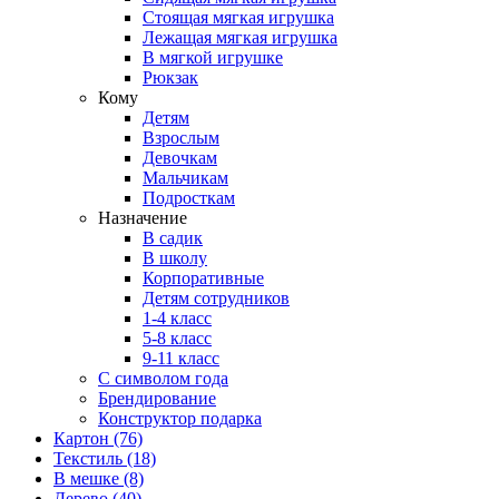
Стоящая мягкая игрушка
Лежащая мягкая игрушка
В мягкой игрушке
Рюкзак
Кому
Детям
Взрослым
Девочкам
Мальчикам
Подросткам
Назначение
В садик
В школу
Корпоративные
Детям сотрудников
1-4 класс
5-8 класс
9-11 класс
С символом года
Брендирование
Конструктор подарка
Картон
(76)
Текстиль
(18)
В мешке
(8)
Дерево
(40)