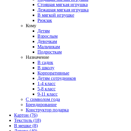
Стоящая мягкая игрушка
Лежащая мягкая игрушка
В мягкой игрушке
Рюкзак
Кому
Детям
Взрослым
Девочкам
Мальчикам
Подросткам
Назначение
В садик
В школу
Корпоративные
Детям сотрудников
1-4 класс
5-8 класс
9-11 класс
С символом года
Брендирование
Конструктор подарка
Картон
(76)
Текстиль
(18)
В мешке
(8)
Дерево
(40)