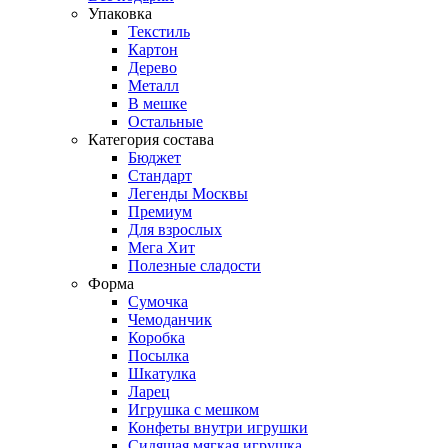
Упаковка
Текстиль
Картон
Дерево
Металл
В мешке
Остальные
Категория состава
Бюджет
Стандарт
Легенды Москвы
Премиум
Для взрослых
Мега Хит
Полезные сладости
Форма
Сумочка
Чемоданчик
Коробка
Посылка
Шкатулка
Ларец
Игрушка с мешком
Конфеты внутри игрушки
Сидящая мягкая игрушка