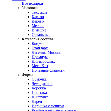
Все подарки
Упаковка
Текстиль
Картон
Дерево
Металл
В мешке
Остальные
Категория состава
Бюджет
Стандарт
Легенды Москвы
Премиум
Для взрослых
Мега Хит
Полезные сладости
Форма
Сумочка
Чемоданчик
Коробка
Посылка
Шкатулка
Ларец
Игрушка с мешком
Конфеты внутри игрушки