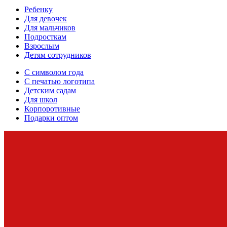
Ребенку
Для девочек
Для мальчиков
Подросткам
Взрослым
Детям сотрудников
С символом года
С печатью логотипа
Детским садам
Для школ
Корпоротивные
Подарки оптом