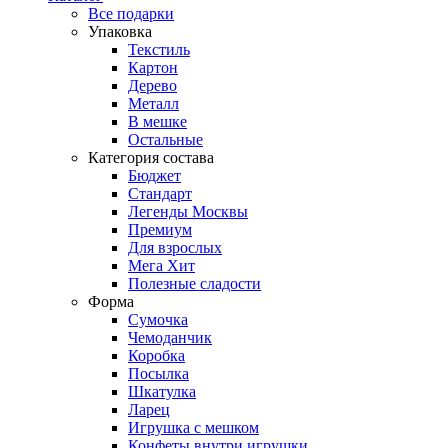
Все подарки
Упаковка
Текстиль
Картон
Дерево
Металл
В мешке
Остальные
Категория состава
Бюджет
Стандарт
Легенды Москвы
Премиум
Для взрослых
Мега Хит
Полезные сладости
Форма
Сумочка
Чемоданчик
Коробка
Посылка
Шкатулка
Ларец
Игрушка с мешком
Конфеты внутри игрушки