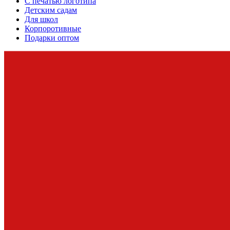
С печатью логотипа
Детским садам
Для школ
Корпоротивные
Подарки оптом