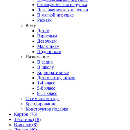
Стоящая мягкая игрушка
Лежащая мягкая игрушка
В мягкой игрушке
Рюкзак
Кому
Детям
Взрослым
Девочкам
Мальчикам
Подросткам
Назначение
В садик
В школу
Корпоративные
Детям сотрудников
1-4 класс
5-8 класс
9-11 класс
С символом года
Брендирование
Конструктор подарка
Картон
(76)
Текстиль
(18)
В мешке
(8)
Дерево
(40)