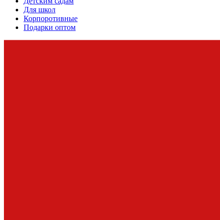
Детским садам
Для школ
Корпоротивные
Подарки оптом