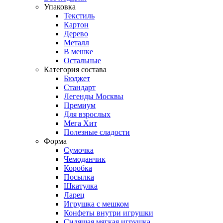
Упаковка
Текстиль
Картон
Дерево
Металл
В мешке
Остальные
Категория состава
Бюджет
Стандарт
Легенды Москвы
Премиум
Для взрослых
Мега Хит
Полезные сладости
Форма
Сумочка
Чемоданчик
Коробка
Посылка
Шкатулка
Ларец
Игрушка с мешком
Конфеты внутри игрушки
Сидящая мягкая игрушка