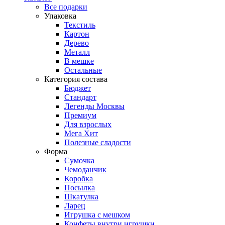
Все подарки
Упаковка
Текстиль
Картон
Дерево
Металл
В мешке
Остальные
Категория состава
Бюджет
Стандарт
Легенды Москвы
Премиум
Для взрослых
Мега Хит
Полезные сладости
Форма
Сумочка
Чемоданчик
Коробка
Посылка
Шкатулка
Ларец
Игрушка с мешком
Конфеты внутри игрушки