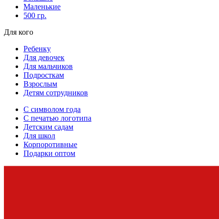
Маленькие
500 гр.
Для кого
Ребенку
Для девочек
Для мальчиков
Подросткам
Взрослым
Детям сотрудников
С символом года
С печатью логотипа
Детским садам
Для школ
Корпоротивные
Подарки оптом