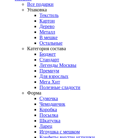
Все подарки
Упаковка
Текстиль
Картон
Дерево
Металл
В мешке
Остальные
Категория состава
Бюджет
Стандарт
Легенды Москвы
Премиум
Для взрослых
Мега Хит
Полезные сладости
Форма
Сумочка
Чемоданчик
Коробка
Посылка
Шкатулка
Ларец
Игрушка с мешком
Конфеты внутри игрушки