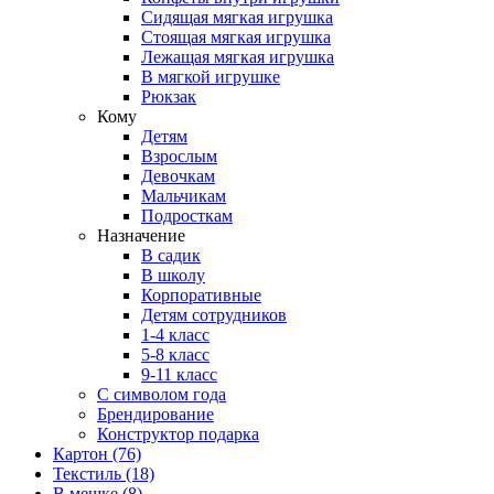
Сидящая мягкая игрушка
Стоящая мягкая игрушка
Лежащая мягкая игрушка
В мягкой игрушке
Рюкзак
Кому
Детям
Взрослым
Девочкам
Мальчикам
Подросткам
Назначение
В садик
В школу
Корпоративные
Детям сотрудников
1-4 класс
5-8 класс
9-11 класс
С символом года
Брендирование
Конструктор подарка
Картон
(76)
Текстиль
(18)
В мешке
(8)