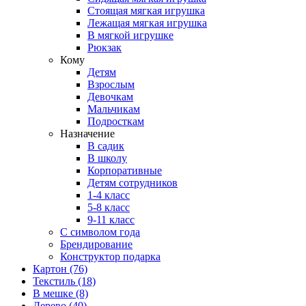
Стоящая мягкая игрушка
Лежащая мягкая игрушка
В мягкой игрушке
Рюкзак
Кому
Детям
Взрослым
Девочкам
Мальчикам
Подросткам
Назначение
В садик
В школу
Корпоративные
Детям сотрудников
1-4 класс
5-8 класс
9-11 класс
С символом года
Брендирование
Конструктор подарка
Картон
(76)
Текстиль
(18)
В мешке
(8)
Дерево
(40)