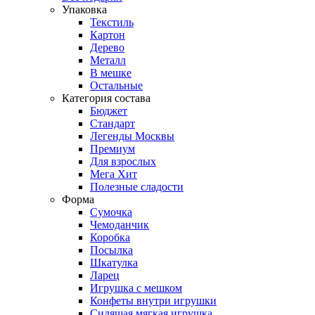
Упаковка
Текстиль
Картон
Дерево
Металл
В мешке
Остальные
Категория состава
Бюджет
Стандарт
Легенды Москвы
Премиум
Для взрослых
Мега Хит
Полезные сладости
Форма
Сумочка
Чемоданчик
Коробка
Посылка
Шкатулка
Ларец
Игрушка с мешком
Конфеты внутри игрушки
Сидящая мягкая игрушка