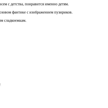
ем с детства, понравится именно детям.
розовом фантике с изображением пузириков.
ым сладкоежкам.
ы