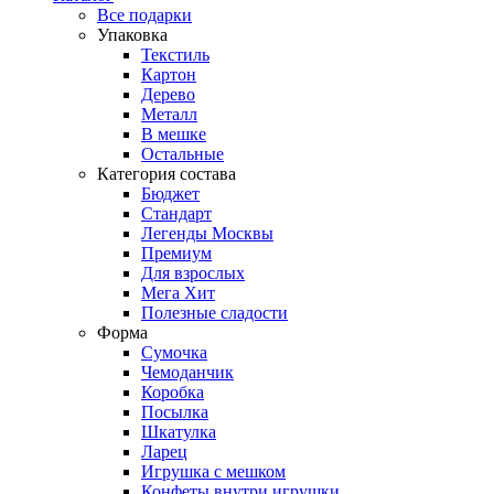
Все подарки
Упаковка
Текстиль
Картон
Дерево
Металл
В мешке
Остальные
Категория состава
Бюджет
Стандарт
Легенды Москвы
Премиум
Для взрослых
Мега Хит
Полезные сладости
Форма
Сумочка
Чемоданчик
Коробка
Посылка
Шкатулка
Ларец
Игрушка с мешком
Конфеты внутри игрушки