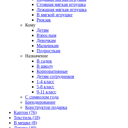
Стоящая мягкая игрушка
Лежащая мягкая игрушка
В мягкой игрушке
Рюкзак
Кому
Детям
Взрослым
Девочкам
Мальчикам
Подросткам
Назначение
В садик
В школу
Корпоративные
Детям сотрудников
1-4 класс
5-8 класс
9-11 класс
С символом года
Брендирование
Конструктор подарка
Картон
(76)
Текстиль
(18)
В мешке
(8)
Дерево
(40)