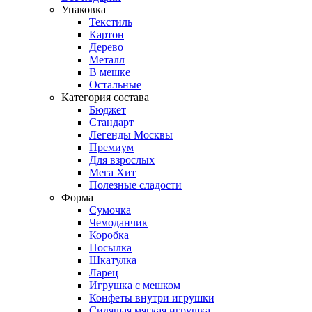
Упаковка
Текстиль
Картон
Дерево
Металл
В мешке
Остальные
Категория состава
Бюджет
Стандарт
Легенды Москвы
Премиум
Для взрослых
Мега Хит
Полезные сладости
Форма
Сумочка
Чемоданчик
Коробка
Посылка
Шкатулка
Ларец
Игрушка с мешком
Конфеты внутри игрушки
Сидящая мягкая игрушка