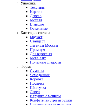
Упаковка
Текстиль
Картон
Дерево
Металл
В мешке
Остальные
Категория состава
Бюджет
Стандарт
Легенды Москвы
Премиум
Для взрослых
Мега Хит
Полезные сладости
Форма
Сумочка
Чемоданчик
Коробка
Посылка
Шкатулка
Ларец
Игрушка с мешком
Конфеты внутри игрушки
Сидящая мягкая игрушка