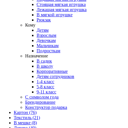
Стоящая мягкая игрушка
Лежащая мягкая игрушка
В мягкой игрушке
Рюкзак
Кому
Детям
Взрослым
Девочкам
Мальчикам
Подросткам
Назначение
В садик
В школу
Корпоративные
Детям сотрудников
1-4 класс
5-8 класс
9-11 класс
С символом года
Брендирование
Конструктор подарка
Картон
(76)
Текстиль
(21)
В мешке
(8)
Дерево
(40)