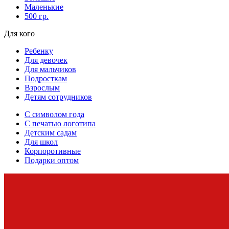
Маленькие
500 гр.
Для кого
Ребенку
Для девочек
Для мальчиков
Подросткам
Взрослым
Детям сотрудников
С символом года
С печатью логотипа
Детским садам
Для школ
Корпоротивные
Подарки оптом