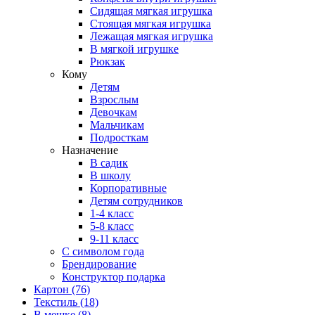
Сидящая мягкая игрушка
Стоящая мягкая игрушка
Лежащая мягкая игрушка
В мягкой игрушке
Рюкзак
Кому
Детям
Взрослым
Девочкам
Мальчикам
Подросткам
Назначение
В садик
В школу
Корпоративные
Детям сотрудников
1-4 класс
5-8 класс
9-11 класс
С символом года
Брендирование
Конструктор подарка
Картон
(76)
Текстиль
(18)
В мешке
(8)