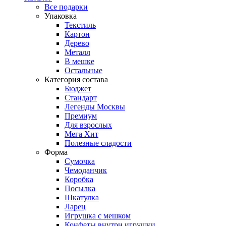
Все подарки
Упаковка
Текстиль
Картон
Дерево
Металл
В мешке
Остальные
Категория состава
Бюджет
Стандарт
Легенды Москвы
Премиум
Для взрослых
Мега Хит
Полезные сладости
Форма
Сумочка
Чемоданчик
Коробка
Посылка
Шкатулка
Ларец
Игрушка с мешком
Конфеты внутри игрушки