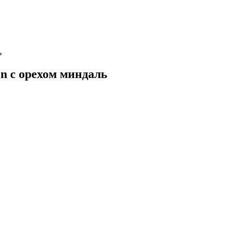
ь
on с орехом миндаль