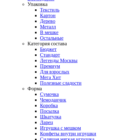
Упаковка
Текстиль
Картон
Дерево
Металл
В мешке
Остальные
Категория состава
Бюджет
Стандарт
Легенды Москвы
Премиум
Для взрослых
Мега Хит
Полезные сладости
Форма
Сумочка
Чемоданчик
Коробка
Посылка
Шкатулка
Ларец
Игрушка с мешком
Конфеты внутри игрушки
Сидящая мягкая игрушка