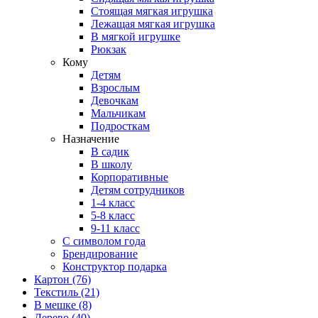
Стоящая мягкая игрушка
Лежащая мягкая игрушка
В мягкой игрушке
Рюкзак
Кому
Детям
Взрослым
Девочкам
Мальчикам
Подросткам
Назначение
В садик
В школу
Корпоративные
Детям сотрудников
1-4 класс
5-8 класс
9-11 класс
С символом года
Брендирование
Конструктор подарка
Картон
(76)
Текстиль
(21)
В мешке
(8)
Дерево
(40)