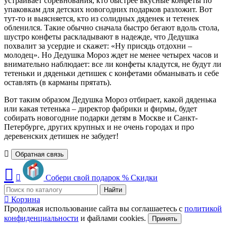
устраивает соревнования, кто быстрее вкусные конфеты по
упаковкам для детских новогодних подарков разложит. Вот
тут-то и выясняется, кто из солидных дяденек и тетенек
обленился. Такие обычно сначала быстро бегают вдоль стола,
шустро конфеты раскладывают в надежде, что Дедушка
похвалит за усердие и скажет: «Ну присядь отдохни –
молодец». Но Дедушка Мороз ждет не менее четырех часов и
внимательно наблюдает: все ли конфеты кладутся, не будут ли
тетеньки и дяденьки детишек с конфетами обманывать и себе
оставлять (в карманы прятать).
Вот таким образом Дедушка Мороз отбирает, какой дяденька
или какая тетенька – директор фабрики и фирмы, будет
собирать новогодние подарки детям в Москве и Санкт-
Петербурге, других крупных и не очень городах и про
деревенских детишек не забудет!
Обратная связь
Собери свой подарок
%
Скидки
Найти
Корзина
Продолжая использование сайта вы соглашаетесь с
политикой
конфиденциальности
и файлами cookies.
Принять