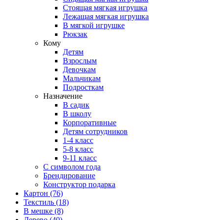
Стоящая мягкая игрушка
Лежащая мягкая игрушка
В мягкой игрушке
Рюкзак
Кому
Детям
Взрослым
Девочкам
Мальчикам
Подросткам
Назначение
В садик
В школу
Корпоративные
Детям сотрудников
1-4 класс
5-8 класс
9-11 класс
С символом года
Брендирование
Конструктор подарка
Картон
(76)
Текстиль
(18)
В мешке
(8)
Дерево
(40)