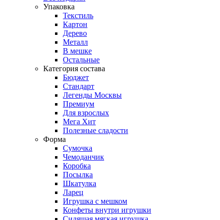
Упаковка
Текстиль
Картон
Дерево
Металл
В мешке
Остальные
Категория состава
Бюджет
Стандарт
Легенды Москвы
Премиум
Для взрослых
Мега Хит
Полезные сладости
Форма
Сумочка
Чемоданчик
Коробка
Посылка
Шкатулка
Ларец
Игрушка с мешком
Конфеты внутри игрушки
Сидящая мягкая игрушка